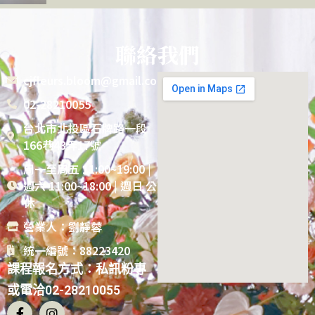
聯絡我們
cjfleurs.bloom@gmail.com
02-28210055
台北市北投區石牌路一段
166巷43弄17號
周一至周五 11:00~19:00 |
週六 11:00~18:00 | 週日 公
休
營業人：劉靜蓉
統一編號：88223420
課程報名方式：私訊粉專
或電洽02-28210055