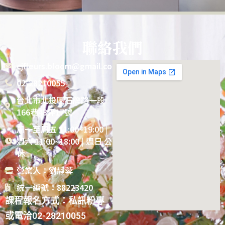
聯絡我們
cjfleurs.bloom@gmail.com
02-28210055
台北市北投區石牌路一段
166巷43弄17號
周一至周五 11:00~19:00 |
週六 11:00~18:00 | 週日 公
休
營業人：劉靜蓉
統一編號：88223420
課程報名方式：私訊粉專
或電洽02-28210055