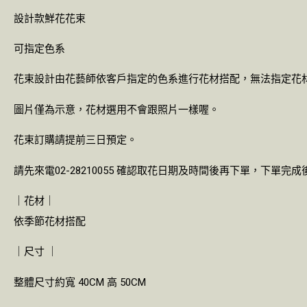
設計款鮮花花束
可指定色系
花束設計由花藝師依客戶指定的色系進行花材搭配，無法指定花
圖片僅為示意，花材選用不會跟照片一樣喔。
花束訂購請提前三日預定。
請先來電02-28210055 確認取花日期及時間後再下單，下單
｜花材｜
依季節花材搭配
｜尺寸 ｜
整體尺寸約寬 40CM 高 50CM