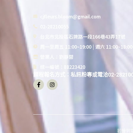
cjfleurs.bloom@gmail.com
02-28210055
台北市北投區石牌路一段166巷43弄17號
周一至周五 11:00~19:00 | 週六 11:00~18:0
營業人：劉靜蓉
統一編號：88223420
課程報名方式：私訊粉專或電洽02-282100
若接到