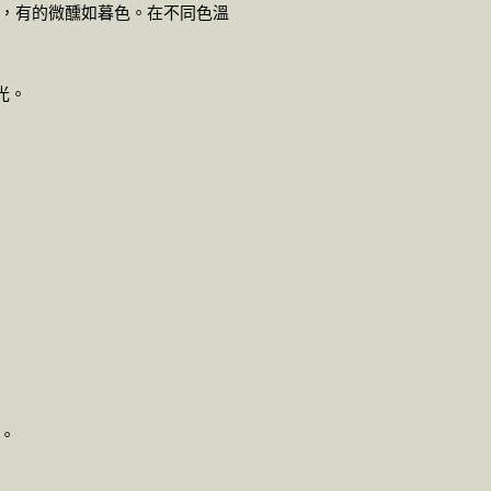
，有的微醺如暮色。在不同色溫
光。
。