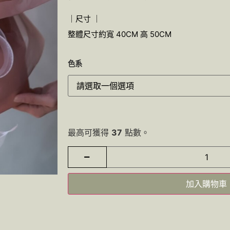
｜尺寸 ｜
整體尺寸約寬 40CM 高 50CM
色系
最高可獲得
37
點數。
加入購物車