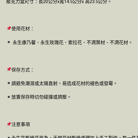
壓克力盒尺寸：長20公分x寬14.5公分x 高23.5公分。
使用花材：
永生康乃馨、永生玫瑰花、索拉花、不凋葉材、不凋花材。
保存方式：
請避免潮濕或太陽直射，易造成花材的褪色或發霉。
放置保存時切勿碰撞或擠壓。
注意事項