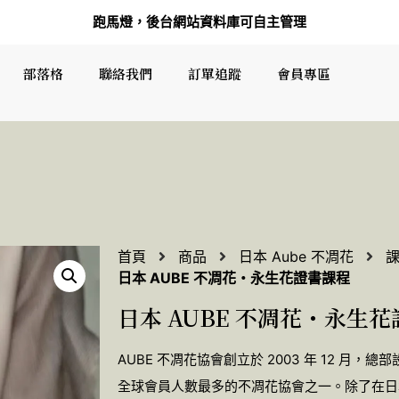
跑馬燈，後台網站資料庫可自主管理
部落格
聯絡我們
訂單追蹤
會員專區
首頁
商品
日本 Aube 不凋花
日本 AUBE 不凋花・永生花證書課程
日本 AUBE 不凋花・永生
AUBE 不凋花協會創立於 2003 年 12 月
全球會員人數最多的不凋花協會之一。除了在日