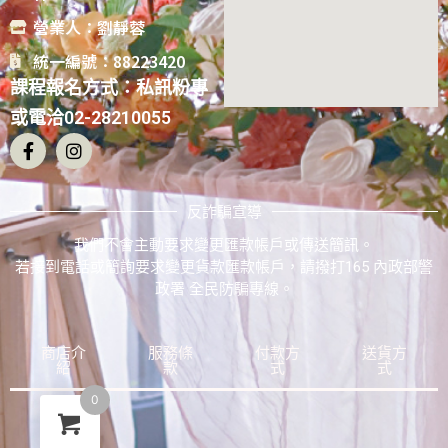
營業人：劉靜蓉
統一編號：88223420
課程報名方式：私訊粉專
或電洽02-28210055
反詐騙宣導
我們不會主動要求變更匯款帳戶或傳送簡訊。
若接到電話或簡詢要求變更貨款匯款帳戶，請撥打165 內政部警
政署 全民防騙專線。
商店介
服務條
付款方
送貨方
紹
款
式
式
0